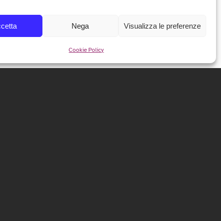
cetta
Nega
Visualizza le preferenze
Cookie Policy
NEWSLETTER
Iscriviti alla nostra newsletter per ricevere tutte le info e
le anticipazioni sul festival!
ISCRIVITI