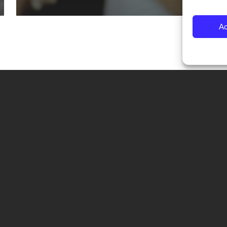
Ac
CONTATTI
Fondazione Palazzo Magnani
corso Garibaldi 31 – 42121 Reggio Emilia – Italy
tel. +39 0522 444446
info@fotografiaeuropea.it