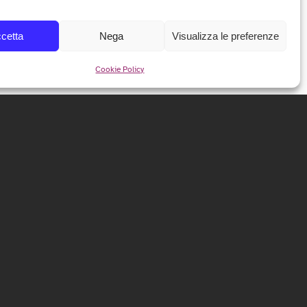
cetta
Nega
Visualizza le preferenze
Cookie Policy
NEWSLETTER
Iscriviti alla nostra newsletter per ricevere tutte le info e
le anticipazioni sul festival!
ISCRIVITI