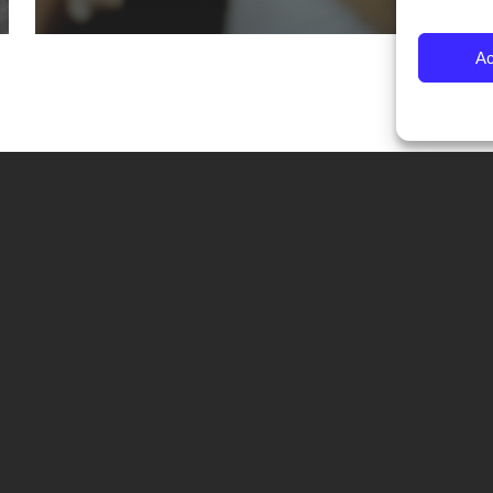
Ac
CONTATTI
Fondazione Palazzo Magnani
corso Garibaldi 31 – 42121 Reggio Emilia – Italy
tel. +39 0522 444446
info@fotografiaeuropea.it