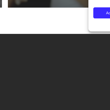
Ac
CONTATTI
Fondazione Palazzo Magnani
corso Garibaldi 31 – 42121 Reggio Emilia – Italy
tel. +39 0522 444446
info@fotografiaeuropea.it