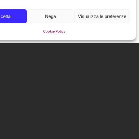
cetta
Nega
Visualizza le preferenze
Cookie Policy
NEWSLETTER
Iscriviti alla nostra newsletter per ricevere tutte le info e
le anticipazioni sul festival!
ISCRIVITI