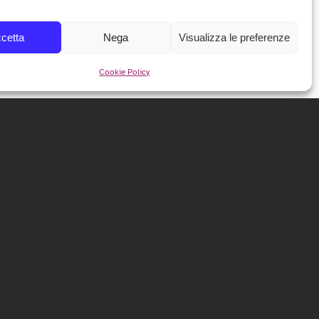
cetta
Nega
Visualizza le preferenze
Cookie Policy
NEWSLETTER
Iscriviti alla nostra newsletter per ricevere tutte le info e
le anticipazioni sul festival!
ISCRIVITI