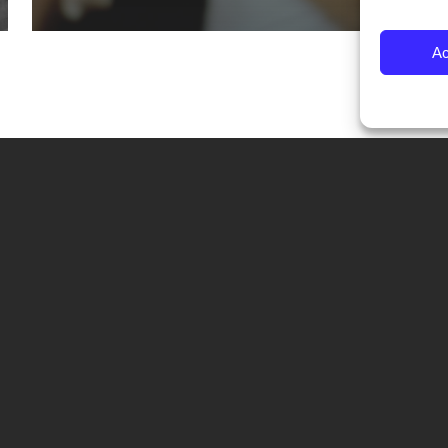
Ac
CONTATTI
Fondazione Palazzo Magnani
corso Garibaldi 31 – 42121 Reggio Emilia – Italy
tel. +39 0522 444446
info@fotografiaeuropea.it