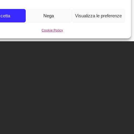
cetta
Nega
Visualizza le preferenze
Cookie Policy
NEWSLETTER
Iscriviti alla nostra newsletter per ricevere tutte le info e
le anticipazioni sul festival!
ISCRIVITI