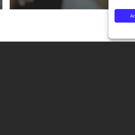
Ac
CONTATTI
Fondazione Palazzo Magnani
corso Garibaldi 31 – 42121 Reggio Emilia – Italy
tel. +39 0522 444446
info@fotografiaeuropea.it