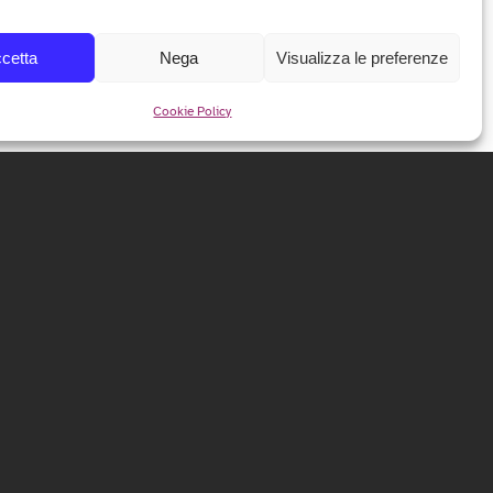
cetta
Nega
Visualizza le preferenze
Cookie Policy
NEWSLETTER
Iscriviti alla nostra newsletter per ricevere tutte le info e
le anticipazioni sul festival!
ISCRIVITI