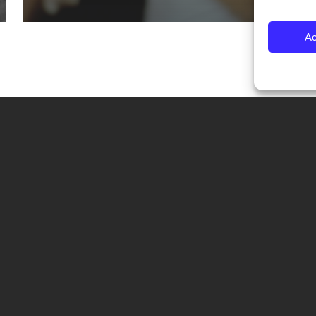
Ac
CONTATTI
Fondazione Palazzo Magnani
corso Garibaldi 31 – 42121 Reggio Emilia – Italy
tel. +39 0522 444446
info@fotografiaeuropea.it