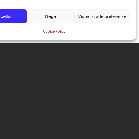
cetta
Nega
Visualizza le preferenze
Cookie Policy
NEWSLETTER
Iscriviti alla nostra newsletter per ricevere tutte le info e
le anticipazioni sul festival!
ISCRIVITI