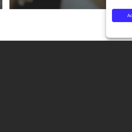
Ac
CONTATTI
Fondazione Palazzo Magnani
corso Garibaldi 31 – 42121 Reggio Emilia – Italy
tel. +39 0522 444446
info@fotografiaeuropea.it