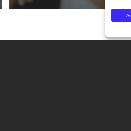
Ac
CONTATTI
Fondazione Palazzo Magnani
corso Garibaldi 31 – 42121 Reggio Emilia – Italy
tel. +39 0522 444446
info@fotografiaeuropea.it