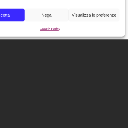
cetta
Nega
Visualizza le preferenze
Cookie Policy
NEWSLETTER
Iscriviti alla nostra newsletter per ricevere tutte le info e
le anticipazioni sul festival!
ISCRIVITI