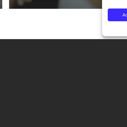
Ac
CONTATTI
Fondazione Palazzo Magnani
corso Garibaldi 31 – 42121 Reggio Emilia – Italy
tel. +39 0522 444446
info@fotografiaeuropea.it