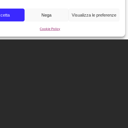
cetta
Nega
Visualizza le preferenze
Cookie Policy
NEWSLETTER
Iscriviti alla nostra newsletter per ricevere tutte le info e
le anticipazioni sul festival!
ISCRIVITI